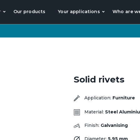
r
Our products
Your applications
Who are w
Solid rivets
Application:
Furniture
Material:
Steel
Alumini
Finish:
Galvanising
Diameter:
5.95 mm