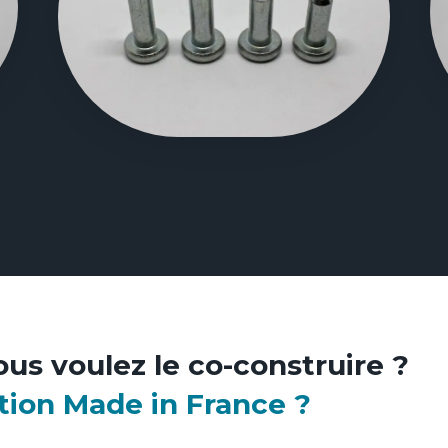
ous voulez le co-construire ?
tion Made in France ?