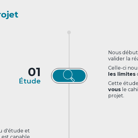
rojet
Nous début
valider la ré
01
Celle-ci nou
les limites
Étude
Cette étude
vous
le cahi
projet.
au d'étude et
p est capable