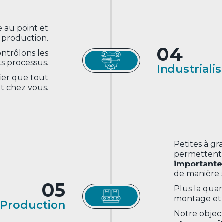
e au point et
 production.
04
ontrôlons les
ts processus.
Industriali
ier que tout
t chez vous.
Petites à g
permettent 
importante
de manière 
05
Plus la qua
montage et r
Production
Notre object