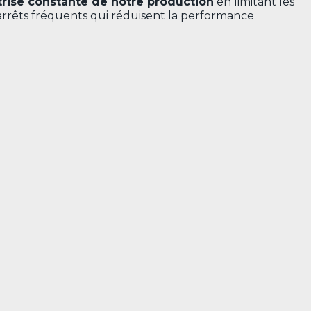
trise constante de notre production
en limitant les
 arrêts fréquents qui réduisent la performance