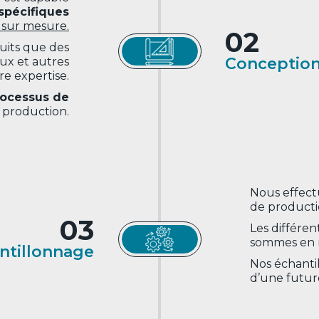
spécifiques
 sur mesure.
02
duits que des
Conception 
aux et autres
re expertise.
rocessus de
 production.
Nous effect
de productio
03
Les différen
sommes en m
ntillonnage
Nos échantil
d’une futur