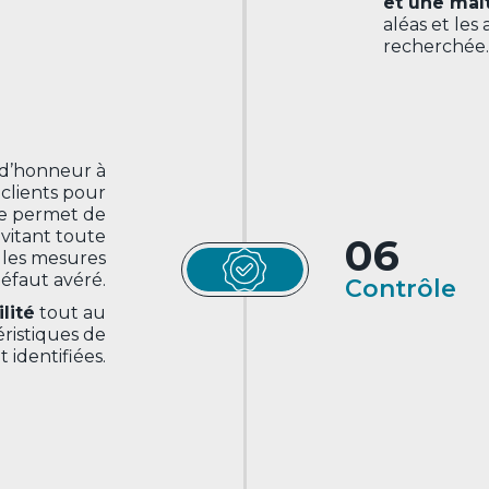
et une maî
aléas et les
recherchée.
t d’honneur à
 clients pour
ce permet de
vitant toute
06
 les mesures
éfaut avéré.
Contrôle
ilité
tout au
éristiques de
 identifiées.