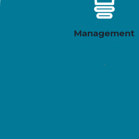
Management
participatif