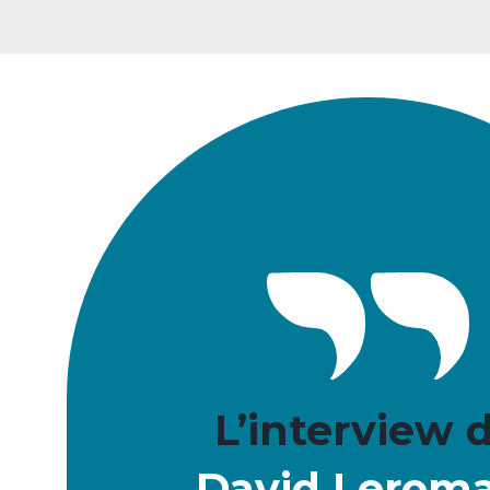
L’interview 
David Lerom