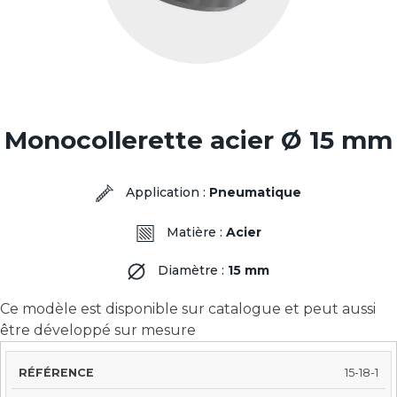
Monocollerette acier Ø 15 mm
Application :
Pneumatique
Matière :
Acier
Diamètre :
15 mm
Ce modèle est disponible sur catalogue et peut aussi
être développé sur mesure
Ø
Ø DE
15-18-1
FORME
LONGUEUR
DU
LA
RÉFÉRENCE
DU
TRAI