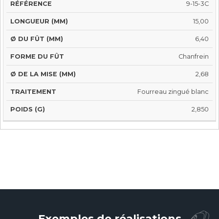
Ø
Ø DE
9-15-3C
FORME
LONGUEUR
DU
LA
RÉFÉRENCE
DU
TRAI
(MM)
FÛT
MISE
15,00
FÛT
(MM)
(MM)
6,40
Chanfrein
2,68
Fourreau zingué blanc
2,850
Matériel de cramponnage
Exemples de réalisations